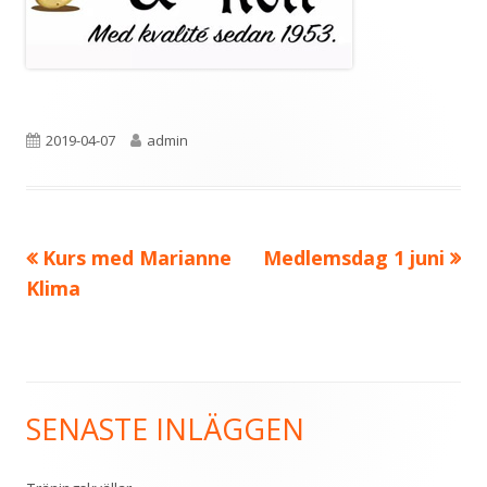
Publicerat
Författare
2019-04-07
admin
den
Föregående
Nästa
Kurs med Marianne
Medlemsdag 1 juni
Inläggsnavigering
artikel:
artikel:
Klima
SENASTE INLÄGGEN
Primär
sidopanel